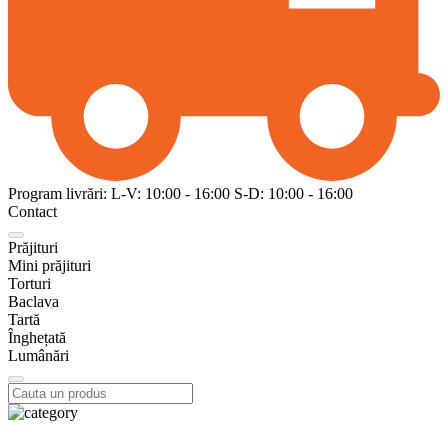
Program livrări:
L-V:
10:00
-
16:00
S-D:
10:00
-
16:00
Contact
Prăjituri
Mini prăjituri
Torturi
Baclava
Tartă
Înghețată
Lumânări