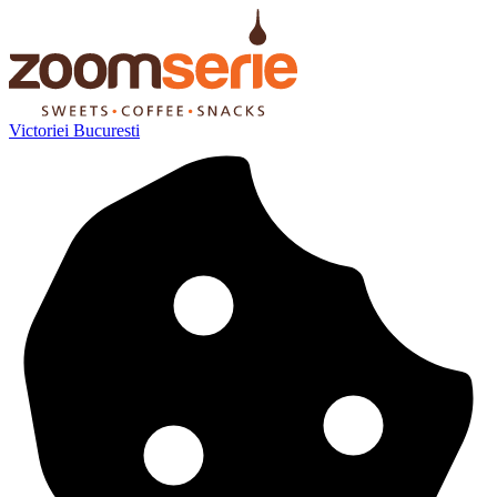
Victoriei Bucuresti