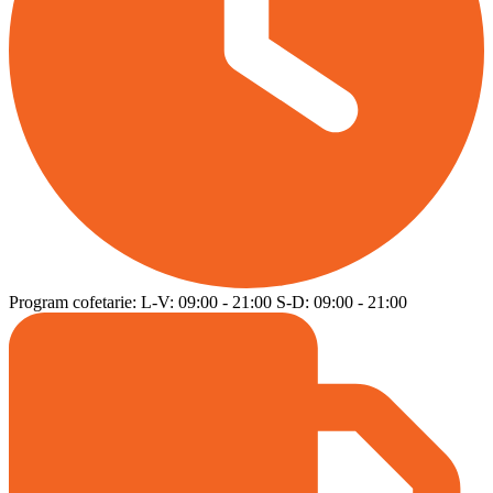
Program cofetarie:
L-V:
09:00
-
21:00
S-D:
09:00
-
21:00