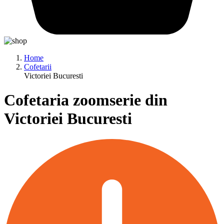
Home
Cofetarii
Victoriei Bucuresti
Cofetaria zoomserie din
Victoriei Bucuresti