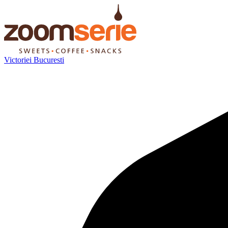
Victoriei Bucuresti