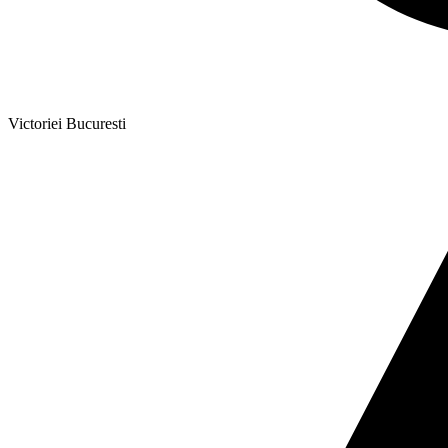
Victoriei Bucuresti