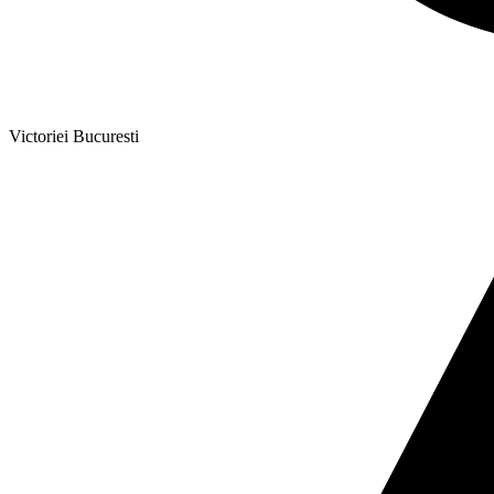
Victoriei Bucuresti