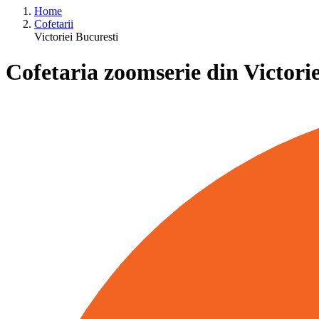
Home
Cofetarii
Victoriei Bucuresti
Cofetaria zoomserie din Victorie