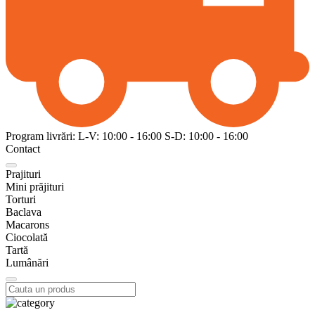
Program livrări:
L-V:
10:00
-
16:00
S-D:
10:00
-
16:00
Contact
Prajituri
Mini prăjituri
Torturi
Baclava
Macarons
Ciocolată
Tartă
Lumânări