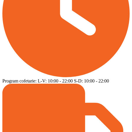
Program cofetarie:
L-V:
10:00
-
22:00
S-D:
10:00
-
22:00