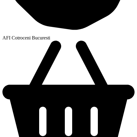
AFI Cotroceni Bucuresti