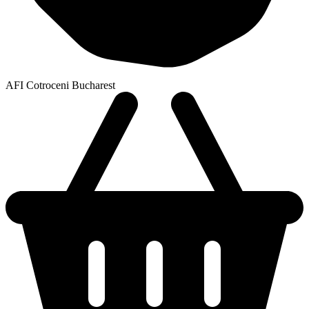
AFI Cotroceni Bucharest