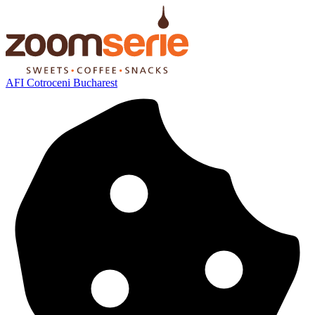
AFI Cotroceni Bucharest